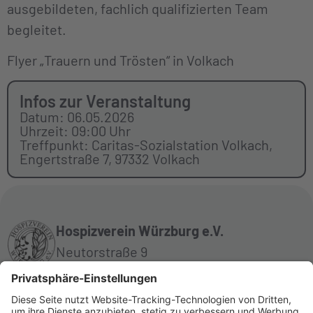
ausgebildeten, fachlich qualifizierten Team
begleitet.
Flyer „Trauern und Trösten“ in Volkach
Infos zur Veranstaltung
Datum: 06.05.2026
Uhrzeit: 09:00 Uhr
Treffpunkt: Caritas-Sozialstation Volkach,
Engertstraße 7, 97332 Volkach
Hospizverein Würzburg e.V.
Neutorstraße 9
97070 Würzburg