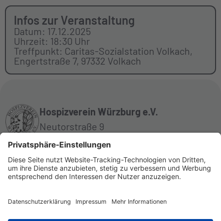
Infos zur Veranstaltung
Datum: 17.12.2025
Uhrzeit: 18:30 Uhr
Treffpunkt: Caritas-Sozialstation Volkach,
Engertstraße 7, 97332 Volkach
Hospizverein Würzburg e.V.
Neutorstraße 9
97070 Würzburg