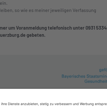
ein.
leiben, so wie es meiner jeweiligen Verfassung
mer um Voranmeldung telefonisch unter 0931 533
uerzburg.de
gebeten.