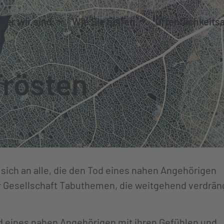
Wer wir sind
Wie Sie helfen
Öffentlichkeits
Trösten
sich an alle, die den Tod eines nahen Angehörigen
er Gesellschaft Tabuthemen, die weitgehend verdrän
d eines nahen Angehörigen mit ihren Gefühlen und