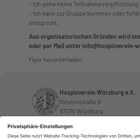
– Ich gehe keine Teilnahmeverpflichtung 
– Ich kann zur Gruppe kommen oder fortb
entspricht.
Aus organisatorischen Gründen wird im
oder per Mail unter
info@hospizverein-w
Flyer herunterladen
Hospizverein Würzburg e.V.
Neutorstraße 9
97070 Würzburg