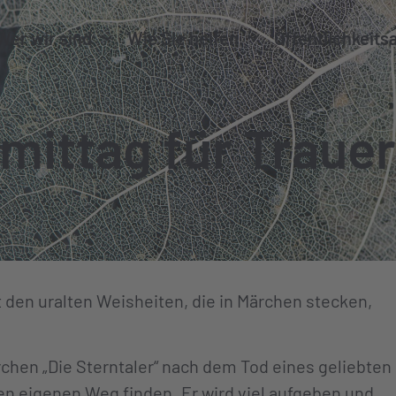
Wer wir sind
Wie Sie helfen
Öffentlichkeits
ittag für Trauer
 den uralten Weisheiten, die in Märchen stecken,
chen „Die Sterntaler“ nach dem Tod eines geliebten
 eigenen Weg finden. Er wird viel aufgeben und