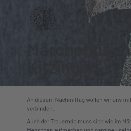
Start
Wie wir helfen
Märchennachm
Kitzingen
An diesem Nachmittag wollen wir uns mit
verbinden.
Auch der Trauernde muss sich wie im Mär
Menschen aufmachen und ganz neu seinen